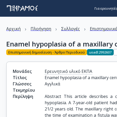
Για ερευνητέ
›
›
›
Αρχική
Πλοήγηση
Συλλογές
Επιστημονικέ
Enamel hypoplasia of a maxillary c
Επιστημονική δημοσίευση - Άρθρο Περιοδικού
uoadl:2992607
Μονάδες
Ερευνητικό υλικό ΕΚΠΑ
Τίτλος
Enamel hypoplasia of a maxillary cent
Γλώσσες
Αγγλικά
Τεκμηρίου
Περίληψη
Abstract This article describes a
hypoplasia. A 7‐year‐old patient ha
21/2 years old. The maxillary right c
the time of examination a fistula wa