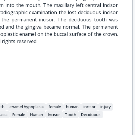
 into the mouth. The maxillary left central incisor
d radiographic examination the lost deciduous incisor
 the permanent incisor. The deciduous tooth was
ealed and the gingiva became normal. The permanent
oplastic enamel on the buccal surface of the crown.
l rights reserved
oth
enamel hypoplasia
female
human
incisor
injury
asia
Female
Human
Incisor
Tooth
Deciduous