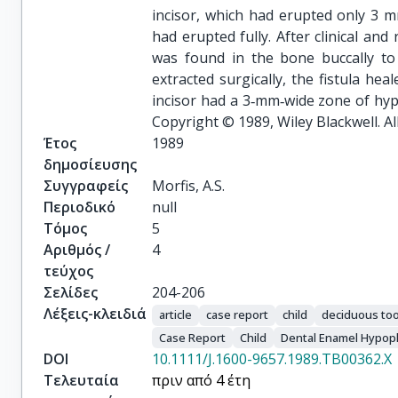
incisor, which had erupted only 3 mm
had erupted fully. After clinical an
was found in the bone buccally to
extracted surgically, the fistula h
incisor had a 3‐mm‐wide zone of hyp
Copyright © 1989, Wiley Blackwell. Al
Έτος
1989
δημοσίευσης
Συγγραφείς
Morfis, A.S.
Περιοδικό
null
Τόμος
5
Αριθμός /
4
τεύχος
Σελίδες
204-206
Λέξεις-κλειδιά
article
case report
child
deciduous to
Case Report
Child
Dental Enamel Hypopl
DOI
10.1111/J.1600-9657.1989.TB00362.X
Τελευταία
πριν από 4 έτη