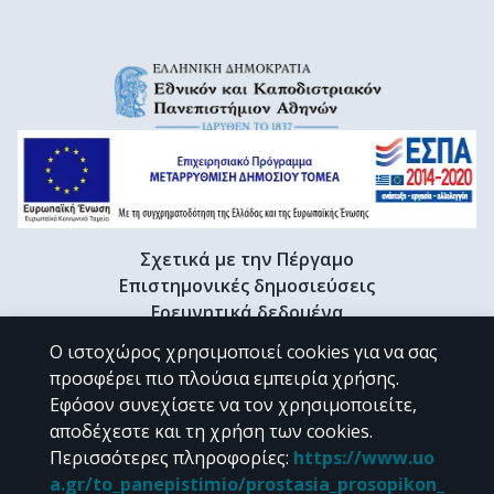
Σχετικά με την Πέργαμο
Επιστημονικές δημοσιεύσεις
Ερευνητικά δεδομένα
Διδακτορικές διατριβές & Γκρίζα βιβλιογραφία
Ο ιστοχώρος χρησιμοποιεί cookies για να σας
Προφίλ Ερευνητή
προσφέρει πιο πλούσια εμπειρία χρήσης.
Εφόσον συνεχίσετε να τον χρησιμοποιείτε,
αποδέχεστε και τη χρήση των cookies.
CC BY-NC 4.0
Περισσότερες πληροφορίες
:
https://www.uo
a.gr/to_panepistimio/prostasia_prosopikon_