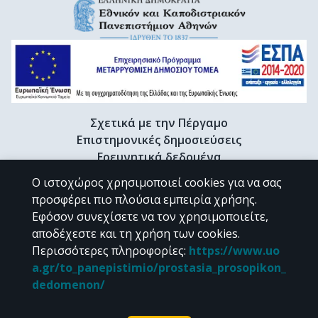
Σχετικά με την Πέργαμο
Επιστημονικές δημοσιεύσεις
Ερευνητικά δεδομένα
Διδακτορικές διατριβές & Γκρίζα βιβλιογραφία
Ο ιστοχώρος χρησιμοποιεί cookies για να σας
Προφίλ Ερευνητή
προσφέρει πιο πλούσια εμπειρία χρήσης.
Εφόσον συνεχίσετε να τον χρησιμοποιείτε,
αποδέχεστε και τη χρήση των cookies.
CC BY-NC 4.0
Περισσότερες πληροφορίες
:
https://www.uo
a.gr/to_panepistimio/prostasia_prosopikon_
Εκτός αν αναφέρεται διαφορετικά, το υλικό της "Περγάμου" διατίθεται
dedomenon/
υπό τους όρους της
CC BY-NC 4.0
άδειας Creative Commons
.