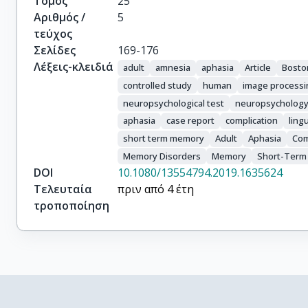
Τόμος
25
Αριθμός /
5
τεύχος
Σελίδες
169-176
Λέξεις-κλειδιά
adult
amnesia
aphasia
Article
Bosto
controlled study
human
image processi
neuropsychological test
neuropsycholog
aphasia
case report
complication
lingu
short term memory
Adult
Aphasia
Com
Memory Disorders
Memory
Short-Term
DOI
10.1080/13554794.2019.1635624
Τελευταία
πριν από 4 έτη
τροποποίηση