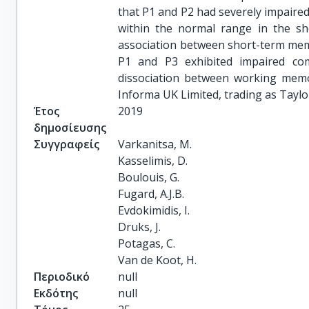
that P1 and P2 had severely impair
within the normal range in the sh
association between short-term memo
P1 and P3 exhibited impaired co
dissociation between working mem
Informa UK Limited, trading as Taylo
Έτος
2019
δημοσίευσης
Συγγραφείς
Varkanitsa, M.

Kasselimis, D.

Boulouis, G.

Fugard, A.J.B.

Evdokimidis, I.

Druks, J.

Potagas, C.

Van de Koot, H.
Περιοδικό
null
Εκδότης
null