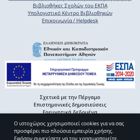
Βιβλιοθήκες Σχολών του ΕΚΠΑ
Υπολογιστικό Κέντρο Βιβλιοθηκών
Επικοινωνία / Helpdesk
Σχετικά με την Πέργαμο
Επιστημονικές δημοσιεύσεις
Ερευνητικά δεδομένα
Διδακτορικές διατριβές & Γκρίζα βιβλιογραφία
Ο ιστοχώρος χρησιμοποιεί cookies για να σας
Προφίλ Ερευνητή
προσφέρει πιο πλούσια εμπειρία χρήσης.
Εφόσον συνεχίσετε να τον χρησιμοποιείτε,