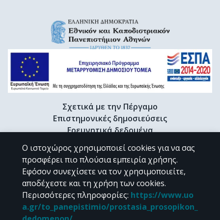
Σχετικά με την Πέργαμο
Επιστημονικές δημοσιεύσεις
Ερευνητικά δεδομένα
Διδακτορικές διατριβές & Γκρίζα βιβλιογραφία
Ο ιστοχώρος χρησιμοποιεί cookies για να σας
Προφίλ Ερευνητή
προσφέρει πιο πλούσια εμπειρία χρήσης.
Εφόσον συνεχίσετε να τον χρησιμοποιείτε,
αποδέχεστε και τη χρήση των cookies.
CC BY-NC 4.0
Περισσότερες πληροφορίες
:
https://www.uo
a.gr/to_panepistimio/prostasia_prosopikon_
Εκτός αν αναφέρεται διαφορετικά, το υλικό της "Περγάμου" διατίθεται
dedomenon/