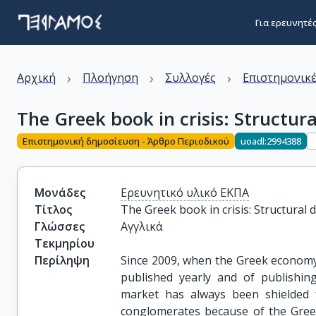
Για ερευνητέ
›
›
›
Αρχική
Πλοήγηση
Συλλογές
Επιστημονικέ
The Greek book in crisis: Structura
Επιστημονική δημοσίευση - Άρθρο Περιοδικού
uoadl:2994388
Μονάδες
Ερευνητικό υλικό ΕΚΠΑ
Τίτλος
The Greek book in crisis: Structural 
Γλώσσες
Αγγλικά
Τεκμηρίου
Περίληψη
Since 2009, when the Greek economy
published yearly and of publishin
market has always been shielded 
conglomerates because of the Greek 