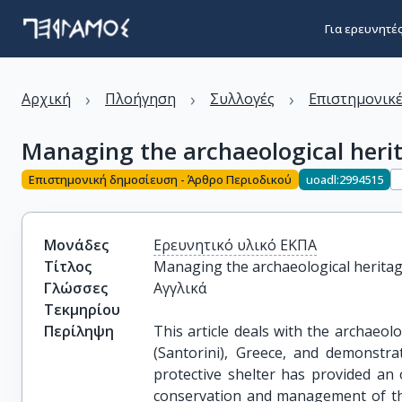
Για ερευνητέ
›
›
›
Αρχική
Πλοήγηση
Συλλογές
Επιστημονικέ
Managing the archaeological herita
Επιστημονική δημοσίευση - Άρθρο Περιοδικού
uoadl:2994515
Μονάδες
Ερευνητικό υλικό ΕΚΠΑ
Τίτλος
Managing the archaeological heritage
Γλώσσες
Αγγλικά
Τεκμηρίου
Περίληψη
This article deals with the archaeolo
(Santorini), Greece, and demonstra
protective shelter has provided an
conservation and management of the