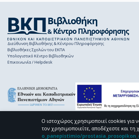
Διεύθυνση Βιβλιοθήκης & Κέντρου Πληροφόρησης
Βιβλιοθήκες Σχολών του ΕΚΠΑ
Υπολογιστικό Κέντρο Βιβλιοθηκών
Επικοινωνία / Helpdesk
Ο ιστοχώρος χρησιμοποιεί cookies για ν
τον χρησιμοποιείτε, αποδέχεστε και τη 
CC BY-NC 4.0
o_panepistimio/prostasia_prosopiko