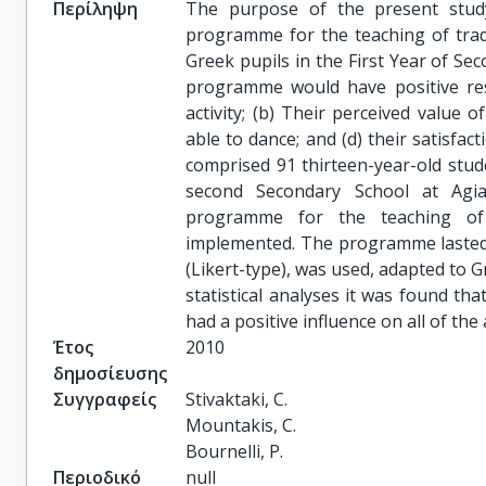
Περίληψη
The purpose of the present study
programme for the teaching of trad
Greek pupils in the First Year of Se
programme would have positive resu
activity; (b) Their perceived value of
able to dance; and (d) their satisfa
comprised 91 thirteen-year-old stude
second Secondary School at Agia
programme for the teaching of
implemented. The programme lasted 
(Likert-type), was used, adapted to Gr
statistical analyses it was found th
had a positive influence on all of th
Έτος
2010
δημοσίευσης
Συγγραφείς
Stivaktaki, C.

Mountakis, C.

Bournelli, P.
Περιοδικό
null