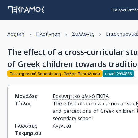
Για ερευνητέ
›
›
›
Αρχική
Πλοήγηση
Συλλογές
Επιστημονικέ
The effect of a cross-curricular 
of Greek children towards tradition
Επιστημονική δημοσίευση - Άρθρο Περιοδικού
uoadl:2994836
Μονάδες
Ερευνητικό υλικό ΕΚΠΑ
Τίτλος
The effect of a cross-curricular stu
and perceptions of Greek children to
secondary school
Γλώσσες
Αγγλικά
Τεκμηρίου