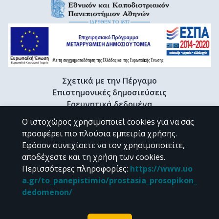
Σχετικά με την Πέργαμο
Επιστημονικές δημοσιεύσεις
Ερευνητικά δεδομένα
Διδακτορικές διατριβές & Γκρίζα βιβλιογραφία
Ο ιστοχώρος χρησιμοποιεί cookies για να σας
Προφίλ Ερευνητή
προσφέρει πιο πλούσια εμπειρία χρήσης.
Εφόσον συνεχίσετε να τον χρησιμοποιείτε,
αποδέχεστε και τη χρήση των cookies.
CC BY-NC 4.0
Περισσότερες πληροφορίες
:
https://www.uo
a.gr/to_panepistimio/prostasia_prosopikon_
Εκτός αν αναφέρεται διαφορετικά, το υλικό της "Περγάμου" διατίθεται
dedomenon/
υπό τους όρους της
CC BY-NC 4.0
άδειας Creative Commons
.
Powered by