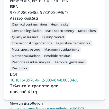
NEW YORK, NY 10010-1710 USA
ISBN
9780128096482; 9780128094648
Λέξεις-κλειδιά
Chemical contamination
Health risks
Laws and legislation
Mass spectrometry
Metabolites
Quality assurance
Quality control
International organizations
Legislative frameworks
Mass spectroscopy
Maximum residue limits
Method validations
Pesticide residue
Pesticide residue analysis
Technical guidelines
Pesticides
DOI
10.1016/B978-0-12-809464-8.00004-X
Τελευταία τροποποίηση
πριν από 4 έτη
Μόνιμη Διεύθυνση
https://pergamos.lib.uoa.gr/uoa/dl/object/3026275