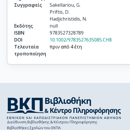
Συγγραφείς
Sakellariou, G.

Priftis, D.

Hadjichristidis, N.
Εκδότης
null
ISBN
9783527328789
DOI
10.1002/9783527635085.CH8
Τελευταία
πριν από 4 έτη
τροποποίηση
Διεύθυνση Βιβλιοθήκης & Κέντρου Πληροφόρησης
Βιβλιοθήκες Σχολών του ΕΚΠΑ