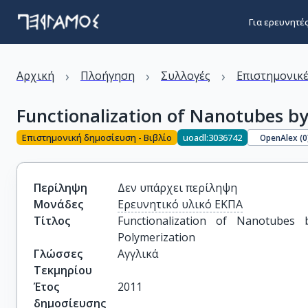
Για ερευνητέ
›
›
›
Αρχική
Πλοήγηση
Συλλογές
Επιστημονικέ
Functionalization of Nanotubes by
Επιστημονική δημοσίευση - Βιβλίο
uoadl:3036742
OpenAlex (
0
Περίληψη
Δεν υπάρχει περίληψη
Μονάδες
Ερευνητικό υλικό ΕΚΠΑ
Τίτλος
Functionalization of Nanotubes 
Polymerization
Γλώσσες
Αγγλικά
Τεκμηρίου
Έτος
2011
δημοσίευσης