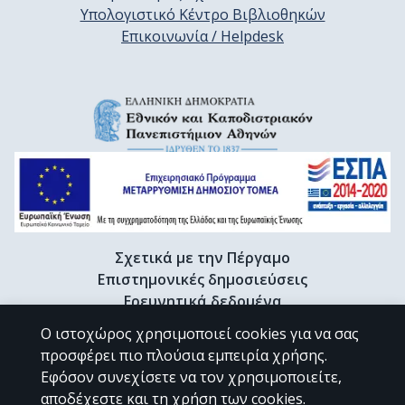
Υπολογιστικό Κέντρο Βιβλιοθηκών
Επικοινωνία / Helpdesk
Σχετικά με την Πέργαμο
Επιστημονικές δημοσιεύσεις
Ερευνητικά δεδομένα
Διδακτορικές διατριβές & Γκρίζα βιβλιογραφία
Ο ιστοχώρος χρησιμοποιεί cookies για να σας
Προφίλ Ερευνητή
προσφέρει πιο πλούσια εμπειρία χρήσης.
Εφόσον συνεχίσετε να τον χρησιμοποιείτε,
αποδέχεστε και τη χρήση των cookies.