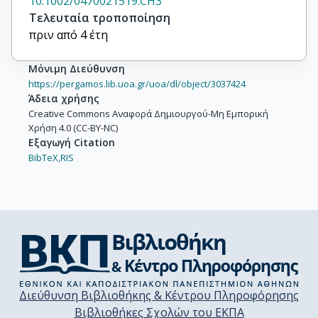
10.1002/0470021519.CH3
Τελευταία τροποποίηση
πριν από 4 έτη
Μόνιμη Διεύθυνση
https://pergamos.lib.uoa.gr/uoa/dl/object/3037424
Άδεια χρήσης
Creative Commons Αναφορά Δημιουργού-Μη Εμπορική
Χρήση 4.0 (CC-BY-NC)
Εξαγωγή Citation
BibTeX,
RIS
Διεύθυνση Βιβλιοθήκης & Κέντρου Πληροφόρησης
Βιβλιοθήκες Σχολών του ΕΚΠΑ