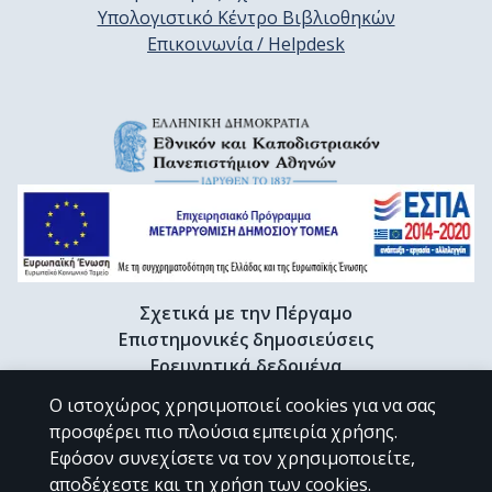
Υπολογιστικό Κέντρο Βιβλιοθηκών
Επικοινωνία / Helpdesk
Σχετικά με την Πέργαμο
Επιστημονικές δημοσιεύσεις
Ερευνητικά δεδομένα
Διδακτορικές διατριβές & Γκρίζα βιβλιογραφία
Ο ιστοχώρος χρησιμοποιεί cookies για να σας
Προφίλ Ερευνητή
προσφέρει πιο πλούσια εμπειρία χρήσης.
Εφόσον συνεχίσετε να τον χρησιμοποιείτε,
αποδέχεστε και τη χρήση των cookies.