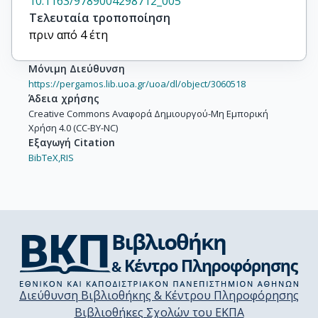
10.1163/9789004298712_005
Τελευταία τροποποίηση
πριν από 4 έτη
Μόνιμη Διεύθυνση
https://pergamos.lib.uoa.gr/uoa/dl/object/3060518
Άδεια χρήσης
Creative Commons Αναφορά Δημιουργού-Μη Εμπορική
Χρήση 4.0 (CC-BY-NC)
Εξαγωγή Citation
BibTeX,
RIS
Διεύθυνση Βιβλιοθήκης & Κέντρου Πληροφόρησης
Βιβλιοθήκες Σχολών του ΕΚΠΑ