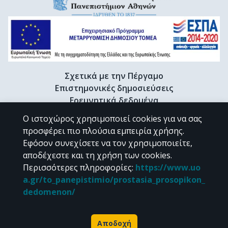
Σχετικά με την Πέργαμο
Επιστημονικές δημοσιεύσεις
Ερευνητικά δεδομένα
Διδακτορικές διατριβές & Γκρίζα βιβλιογραφία
Ο ιστοχώρος χρησιμοποιεί cookies για να σας
Προφίλ Ερευνητή
προσφέρει πιο πλούσια εμπειρία χρήσης.
Εφόσον συνεχίσετε να τον χρησιμοποιείτε,
αποδέχεστε και τη χρήση των cookies.
CC BY-NC 4.0
Περισσότερες πληροφορίες
:
https://www.uo
a.gr/to_panepistimio/prostasia_prosopikon_
Εκτός αν αναφέρεται διαφορετικά, το υλικό της "Περγάμου" διατίθεται
dedomenon/
υπό τους όρους της
CC BY-NC 4.0
άδειας Creative Commons
.
Powered by
Αποδοχή