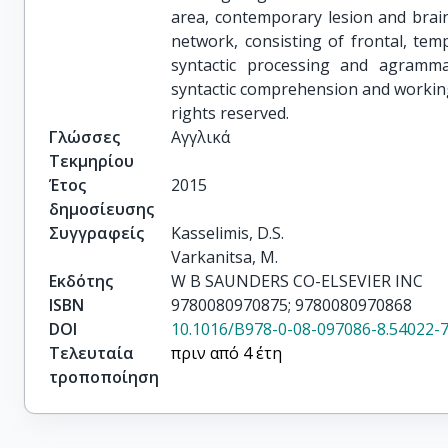
area, contemporary lesion and brain
network, consisting of frontal, temp
syntactic processing and agramma
syntactic comprehension and working 
rights reserved.
Γλώσσες
Αγγλικά
Τεκμηρίου
Έτος
2015
δημοσίευσης
Συγγραφείς
Kasselimis, D.S.

Varkanitsa, M.
Εκδότης
W B SAUNDERS CO-ELSEVIER INC
ISBN
9780080970875; 9780080970868
DOI
10.1016/B978-0-08-097086-8.54022-
Τελευταία
πριν από 4 έτη
τροποποίηση