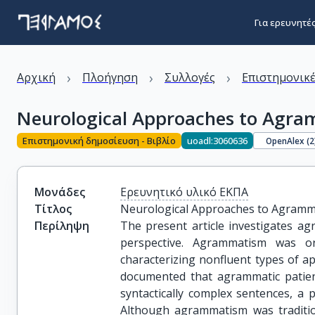
Για ερευνητέ
›
›
›
Αρχική
Πλοήγηση
Συλλογές
Επιστημονικέ
Neurological Approaches to Agr
Επιστημονική δημοσίευση - Βιβλίο
uoadl:3060636
OpenAlex (
2
Μονάδες
Ερευνητικό υλικό ΕΚΠΑ
Τίτλος
Neurological Approaches to Agram
Περίληψη
The present article investigates a
perspective. Agrammatism was ori
characterizing nonfluent types of ap
documented that agrammatic patien
syntactically complex sentences, a
Although agrammatism was traditiona