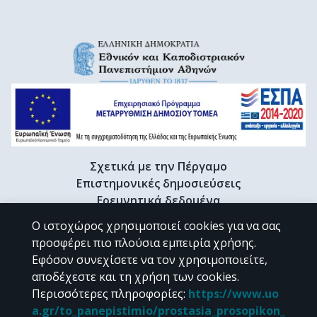
Σχετικά με την Πέργαμο
Επιστημονικές δημοσιεύσεις
Ερευνητικά δεδομένα
Διδακτορικές διατριβές & Γκρίζα βιβλιογραφία
Ο ιστοχώρος χρησιμοποιεί cookies για να σας
Προφίλ Ερευνητή
προσφέρει πιο πλούσια εμπειρία χρήσης.
Εφόσον συνεχίσετε να τον χρησιμοποιείτε,
αποδέχεστε και τη χρήση των cookies.
CC BY-NC 4.0
Περισσότερες πληροφορίες
:
https://www.uo
a.gr/to_panepistimio/prostasia_prosopikon_