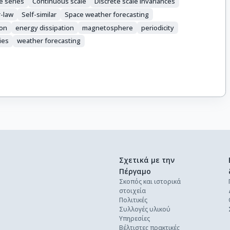
e series
Continuous scale
Discrete scale invariances
-law
Self-similar
Space weather forecasting
ion
energy dissipation
magnetosphere
periodicity
ies
weather forecasting
Σχετικά με την
Πέργαμο
Σκοπός και ιστορικά
στοιχεία
Πολιτικές
Συλλογές υλικού
Υπηρεσίες
Βέλτιστες πρακτικές