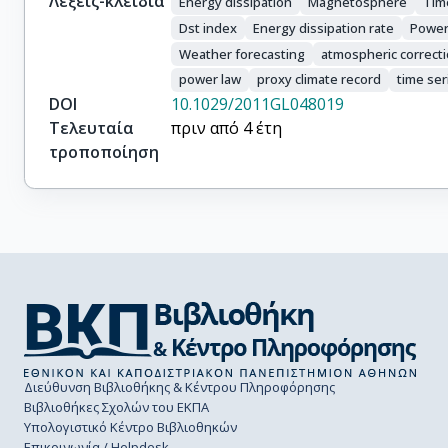
Λέξεις-κλειδιά
Energy dissipation
Magnetosphere
Tim
Dst index
Energy dissipation rate
Power
Weather forecasting
atmospheric correct
power law
proxy climate record
time ser
DOI
10.1029/2011GL048019
Τελευταία
πριν από 4 έτη
τροποποίηση
Διεύθυνση Βιβλιοθήκης & Κέντρου Πληροφόρησης
Βιβλιοθήκες Σχολών του ΕΚΠΑ
Υπολογιστικό Κέντρο Βιβλιοθηκών
Επικοινωνία / Helpdesk