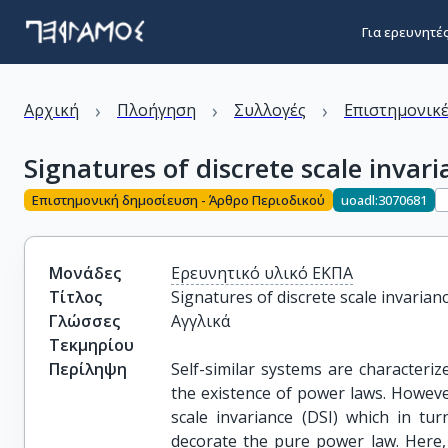
Για ερευνητέ
›
›
›
Αρχική
Πλοήγηση
Συλλογές
Επιστημονικέ
Signatures of discrete scale invari
Επιστημονική δημοσίευση - Άρθρο Περιοδικού
uoadl:3070681
Μονάδες
Ερευνητικό υλικό ΕΚΠΑ
Τίτλος
Signatures of discrete scale invarianc
Γλώσσες
Αγγλικά
Τεκμηρίου
Περίληψη
Self-similar systems are characteriz
the existence of power laws. However
scale invariance (DSI) which in tur
decorate the pure power law. Here, 