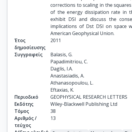
corrections to scaling in the square
of the energy dissipation rate in
exhibit DSI and discuss the conse
implications of Dst DSI on space w
American Geophysical Union.
Έτος
2011
δημοσίευσης
Συγγραφείς
Balasis, G.

Papadimitriou, C.

Daglis, I.A.

Anastasiadis, A.

Athanasopoulou, L.

Eftaxias, K.
Περιοδικό
GEOPHYSICAL RESEARCH LETTERS
Εκδότης
Wiley-Blackwell Publishing Ltd
Τόμος
38
Αριθμός /
13
τεύχος