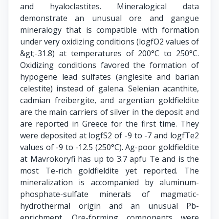
and hyaloclastites. Mineralogical data
demonstrate an unusual ore and gangue
mineralogy that is compatible with formation
under very oxidizing conditions (logfO2 values of
&gt;-31.8) at temperatures of 200°C to 250°C.
Oxidizing conditions favored the formation of
hypogene lead sulfates (anglesite and barian
celestite) instead of galena. Selenian acanthite,
cadmian freibergite, and argentian goldfieldite
are the main carriers of silver in the deposit and
are reported in Greece for the first time. They
were deposited at logfS2 of -9 to -7 and logfTe2
values of -9 to -12.5 (250°C). Ag-poor goldfieldite
at Mavrokoryfi has up to 3.7 apfu Te and is the
most Te-rich goldfieldite yet reported. The
mineralization is accompanied by aluminum-
phosphate-sulfate minerals of magmatic-
hydrothermal origin and an unusual Pb-
enrichment. Ore-forming components were