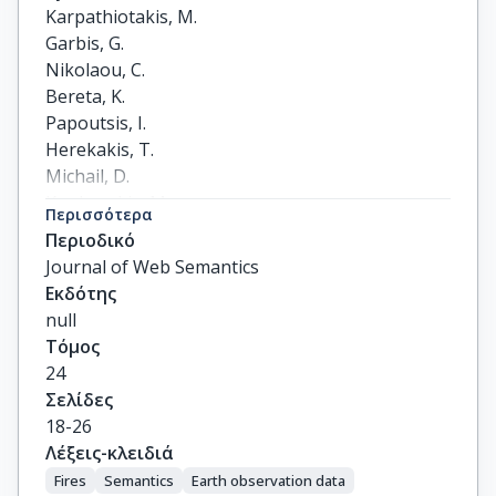
Karpathiotakis, M.

Garbis, G.

Nikolaou, C.

Bereta, K.

Papoutsis, I.

Herekakis, T.

Michail, D.

Koubarakis, M.

Περισσότερα
Kontoes, C.
Περιοδικό
Journal of Web Semantics
Εκδότης
null
Τόμος
24
Σελίδες
18-26
Λέξεις-κλειδιά
Fires
Semantics
Earth observation data