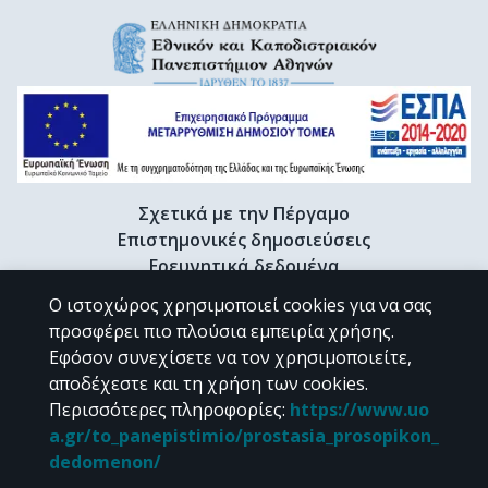
Σχετικά με την Πέργαμο
Επιστημονικές δημοσιεύσεις
Ερευνητικά δεδομένα
Διδακτορικές διατριβές & Γκρίζα βιβλιογραφία
Ο ιστοχώρος χρησιμοποιεί cookies για να σας
Προφίλ Ερευνητή
προσφέρει πιο πλούσια εμπειρία χρήσης.
Εφόσον συνεχίσετε να τον χρησιμοποιείτε,
αποδέχεστε και τη χρήση των cookies.
CC BY-NC 4.0
Περισσότερες πληροφορίες
:
https://www.uo
a.gr/to_panepistimio/prostasia_prosopikon_
Εκτός αν αναφέρεται διαφορετικά, το υλικό της "Περγάμου" διατίθεται
dedomenon/
υπό τους όρους της
CC BY-NC 4.0
άδειας Creative Commons
.