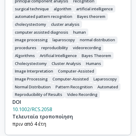
principal component analysis
recognition
surgical technique
algorithm
artificial intelligence
automated pattern recognition
Bayes theorem
cholecystectomy
cluster analysis
computer assisted diagnosis
human
image processing
laparoscopy
normal distribution
procedures
reproducibility
videorecording
Algorithms
Artificial Intelligence
Bayes Theorem
Cholecystectomy
Cluster Analysis
Humans
Image Interpretation
Computer-Assisted
Image Processing
Computer-Assisted
Laparoscopy
Normal Distribution
Pattern Recognition
Automated
Reproducibility of Results
Video Recording
DOI
10.1002/RCS.2058
Τελευταία τροποποίηση
πριν από 4 έτη