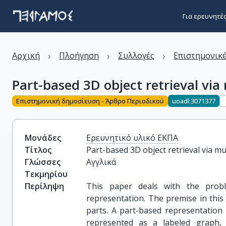
Για ερευνητέ
›
›
›
Αρχική
Πλοήγηση
Συλλογές
Επιστημονικέ
Part-based 3D object retrieval via
Επιστημονική δημοσίευση - Άρθρο Περιοδικού
uoadl:3071377
Μονάδες
Ερευνητικό υλικό ΕΚΠΑ
Τίτλος
Part-based 3D object retrieval via mu
Γλώσσες
Αγγλικά
Τεκμηρίου
Περίληψη
This paper deals with the probl
representation. The premise in this c
parts. A part-based representation
represented as a labeled graph,