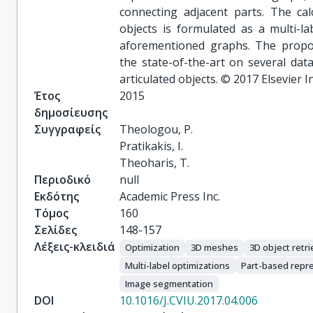
connecting adjacent parts. The ca
objects is formulated as a multi-l
aforementioned graphs. The prop
the state-of-the-art on several data
articulated objects. © 2017 Elsevier In
Έτος
2015
δημοσίευσης
Συγγραφείς
Theologou, P.

Pratikakis, I.

Theoharis, T.
Περιοδικό
null
Εκδότης
Academic Press Inc.
Τόμος
160
Σελίδες
148-157
Λέξεις-κλειδιά
Optimization
3D meshes
3D object retri
Multi-label optimizations
Part-based repr
Image segmentation
DOI
10.1016/J.CVIU.2017.04.006