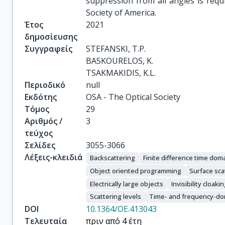
suppression from all angles is requi
Society of America.
Έτος
2021
δημοσίευσης
Συγγραφείς
STEFANSKI, T.P.

BASKOURELOS, K.

TSAKMAKIDIS, K.L.
Περιοδικό
null
Εκδότης
OSA - The Optical Society
Τόμος
29
Αριθμός /
3
τεύχος
Σελίδες
3055-3066
Λέξεις-κλειδιά
Backscattering
Finite difference time do
Object oriented programming
Surface sca
Electrically large objects
Invisibility cloaki
Scattering levels
Time- and frequency-do
DOI
10.1364/OE.413043
Τελευταία
πριν από 4 έτη