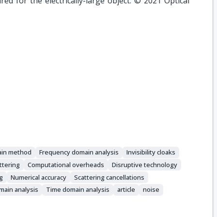
red for the electrically-large object. © 2021 Optical
main method
Frequency domain analysis
Invisibility cloaks
ttering
Computational overheads
Disruptive technology
ng
Numerical accuracy
Scattering cancellations
main analysis
Time domain analysis
article
noise