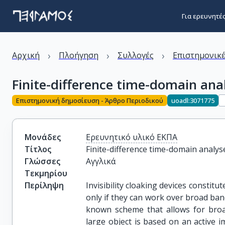
Για ερευνητέ
›
›
›
Αρχική
Πλοήγηση
Συλλογές
Επιστημονικέ
Finite-difference time-domain analy
Επιστημονική δημοσίευση - Άρθρο Περιοδικού
uoadl:3071775
Μονάδες
Ερευνητικό υλικό ΕΚΠΑ
Τίτλος
Finite-difference time-domain analyses
Γλώσσες
Αγγλικά
Τεκμηρίου
Περίληψη
Invisibility cloaking devices constitu
only if they can work over broad bandw
known scheme that allows for broad
large object is based on an active 