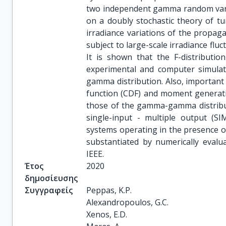
two independent gamma random varia
on a doubly stochastic theory of tu
irradiance variations of the propag
subject to large-scale irradiance fl
It is shown that the F-distributio
experimental and computer simula
gamma distribution. Also, important 
function (CDF) and moment generati
those of the gamma-gamma distribut
single-input - multiple output (S
systems operating in the presence of
substantiated by numerically evalu
IEEE.
Έτος
2020
δημοσίευσης
Συγγραφείς
Peppas, K.P.

Alexandropoulos, G.C.

Xenos, E.D.
