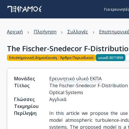
Για ερευνητέ
›
›
›
Αρχική
Πλοήγηση
Συλλογές
Επιστημονικέ
The Fischer-Snedecor F-Distributi
Επιστημονική δημοσίευση - Άρθρο Περιοδικού
uoadl:3071899
Μονάδες
Ερευνητικό υλικό ΕΚΠΑ
Τίτλος
The Fischer-Snedecor F-Distribution
Optical Systems
Γλώσσες
Αγγλικά
Τεκμηρίου
Περίληψη
In this article we propose the use 
model atmospheric turbulence-ind
systems. The proposed model is a t