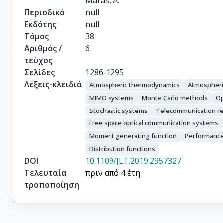
Maras, A.
Περιοδικό
null
Εκδότης
null
Τόμος
38
Αριθμός /
6
τεύχος
Σελίδες
1286-1295
Λέξεις-κλειδιά
Atmospheric thermodynamics
Atmospheri
MIMO systems
Monte Carlo methods
Op
Stochastic systems
Telecommunication r
Free space optical communication systems
Moment generating function
Performance
Distribution functions
DOI
10.1109/JLT.2019.2957327
Τελευταία
πριν από 4 έτη
τροποποίηση