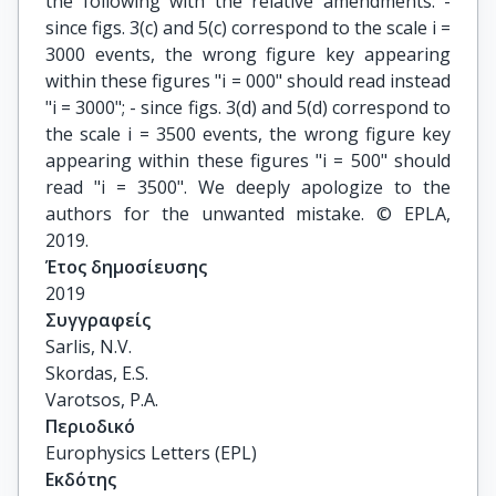
the following with the relative amendments: -
since figs. 3(c) and 5(c) correspond to the scale i =
3000 events, the wrong figure key appearing
within these figures "i = 000" should read instead
"i = 3000"; - since figs. 3(d) and 5(d) correspond to
the scale i = 3500 events, the wrong figure key
appearing within these figures "i = 500" should
read "i = 3500". We deeply apologize to the
authors for the unwanted mistake. © EPLA,
2019.
Έτος δημοσίευσης
2019
Συγγραφείς
Sarlis, N.V.

Skordas, E.S.

Varotsos, P.A.
Περιοδικό
Europhysics Letters (EPL)
Εκδότης