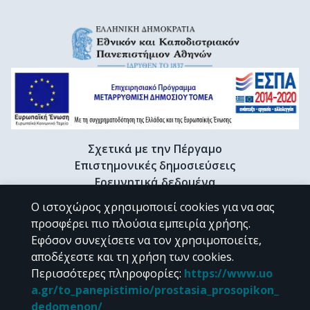
Σχετικά με την Πέργαμο
Επιστημονικές δημοσιεύσεις
Ερευνητικά δεδομένα
Διδακτορικές διατριβές & Γκρίζα βιβλιογραφία
Ο ιστοχώρος χρησιμοποιεί cookies για να σας
Προφίλ Ερευνητή
προσφέρει πιο πλούσια εμπειρία χρήσης.
Εφόσον συνεχίσετε να τον χρησιμοποιείτε,
αποδέχεστε και τη χρήση των cookies.
CC BY-NC 4.0
Περισσότερες πληροφορίες
:
https://www.uo
a.gr/to_panepistimio/prostasia_prosopikon_
Εκτός αν αναφέρεται διαφορετικά, το υλικό της "Περγάμου" διατίθεται
dedomenon/