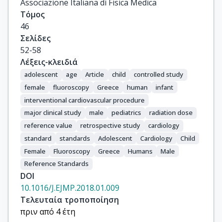
Associazione Italiana di Fisica Medica
Τόμος
46
Σελίδες
52-58
Λέξεις-κλειδιά
adolescent
age
Article
child
controlled study
female
fluoroscopy
Greece
human
infant
interventional cardiovascular procedure
major clinical study
male
pediatrics
radiation dose
reference value
retrospective study
cardiology
standard
standards
Adolescent
Cardiology
Child
Female
Fluoroscopy
Greece
Humans
Male
Reference Standards
DOI
10.1016/J.EJMP.2018.01.009
Τελευταία τροποποίηση
πριν από 4 έτη