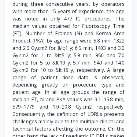
during three consecutive years, by operators
with more than 15 years of experience, the age
was noted in only 477 IC procedures. The
median values obtained for Fluoroscopy Time
(FT), Number of Frames (N) and Kerma Area
Product (PKA) by age range were 5.8 min, 1322
and 2.0 Gy.cm2 for &lt;1 y; 6.5 min, 1403 and 3.0
Gy.cm2 for 1 to &lt;5 y; 5.9 min, 950 and 7.0
Gy.cm2 for 5 to &lt;10 y; 5.7 min, 940 and 14.0
Gy.cm2 for 10 to &lt;16 y, respectively. A large
range of patient dose data is observed,
depending greatly on procedure type and
patient age. In all age groups the range of
median FT, N and PKA values was 3.1–15.8 min,
579–1779 and 1.0–20.8 Gy.cm2 respectively.
Consequently, the definition of LDRLs presents
challenges mainly due to the multiple clinical and
technical factors affecting the outcome. On the
other hand the lack of paediatric IC DRLs makes