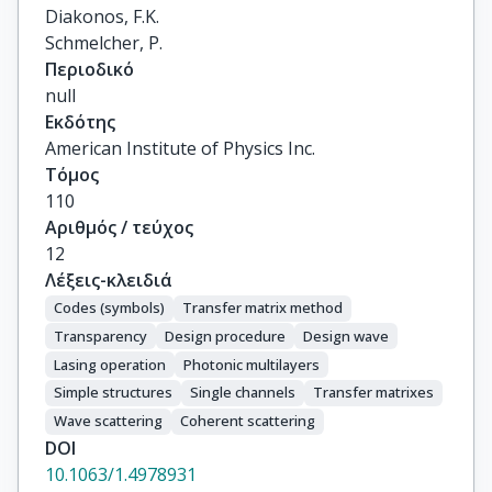
Diakonos, F.K.

Schmelcher, P.
Περιοδικό
null
Εκδότης
American Institute of Physics Inc.
Τόμος
110
Αριθμός / τεύχος
12
Λέξεις-κλειδιά
Codes (symbols)
Transfer matrix method
Transparency
Design procedure
Design wave
Lasing operation
Photonic multilayers
Simple structures
Single channels
Transfer matrixes
Wave scattering
Coherent scattering
DOI
10.1063/1.4978931