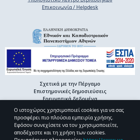
Επικοινωνία / Helpdesk
Σχετικά με την Πέργαμο
Επιστημονικές δημοσιεύσεις
Ερευνητικά δεδομένα
Διδακτορικές διατριβές & Γκρίζα βιβλιογραφία
Ο ιστοχώρος χρησιμοποιεί cookies για να σας
Προφίλ Ερευνητή
προσφέρει πιο πλούσια εμπειρία χρήσης.
Εφόσον συνεχίσετε να τον χρησιμοποιείτε,
αποδέχεστε και τη χρήση των cookies.
CC BY-NC 4.0