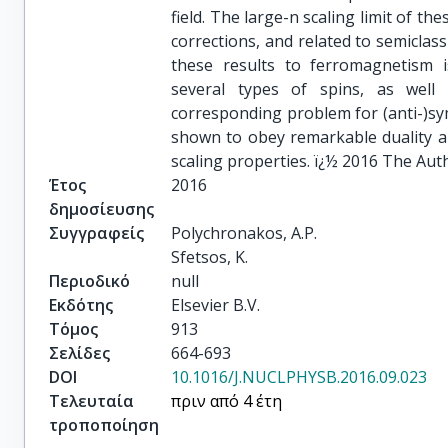
field. The large-n scaling limit of th
corrections, and related to semiclass
these results to ferromagnetism is
several types of spins, as well 
corresponding problem for (anti-)sy
shown to obey remarkable duality an
scaling properties. ï¿½ 2016 The Aut
Έτος
2016
δημοσίευσης
Συγγραφείς
Polychronakos, A.P.

Sfetsos, K.
Περιοδικό
null
Εκδότης
Elsevier B.V.
Τόμος
913
Σελίδες
664-693
DOI
10.1016/J.NUCLPHYSB.2016.09.023
Τελευταία
πριν από 4 έτη
τροποποίηση