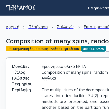
Για ερευνητέ
›
›
›
Αρχική
Πλοήγηση
Συλλογές
Επιστημονικέ
Composition of many spins, rando
Επιστημονική δημοσίευση - Άρθρο Περιοδικού
uoadl:3072550
Μονάδες
Ερευνητικό υλικό ΕΚΠΑ
Τίτλος
Composition of many spins, random w
Γλώσσες
Αγγλικά
Τεκμηρίου
Περίληψη
The multiplicities of the decomposit
states into irreducible SU(2) r
methods are presented, one base
another based on the partition fun