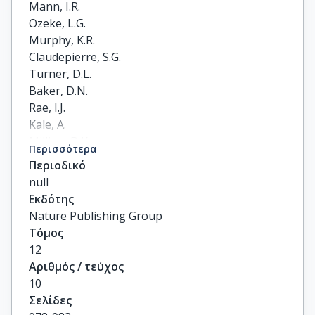
Mann, I.R.

Ozeke, L.G.

Murphy, K.R.

Claudepierre, S.G.

Turner, D.L.

Baker, D.N.

Rae, I.J.

Kale, A.

Milling, D.K.

Περισσότερα
Boyd, A.J.

Περιοδικό
Spence, H.E.

null
Reeves, G.D.

Εκδότης
Singer, H.J.

Nature Publishing Group
Dimitrakoudis, S.

Τόμος
Daglis, I.A.

12
Honary, F.
Αριθμός / τεύχος
10
Σελίδες