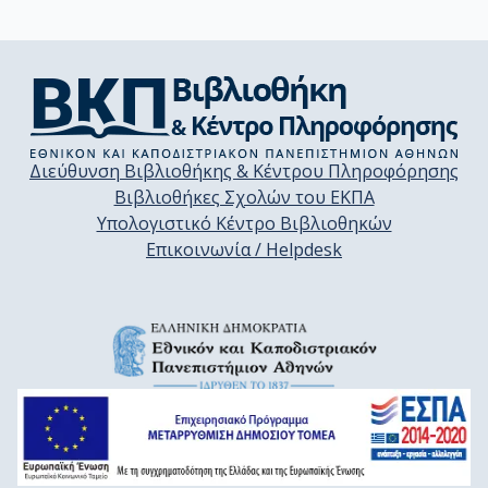
Διεύθυνση Βιβλιοθήκης & Κέντρου Πληροφόρησης
Βιβλιοθήκες Σχολών του ΕΚΠΑ
Υπολογιστικό Κέντρο Βιβλιοθηκών
Επικοινωνία / Helpdesk