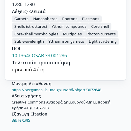
1286-1290
Λέξεις-κλειδιά
Garnets
Nanospheres
Photons
Plasmons
Shells (structures)
Yttrium compounds
Core shell
Core-shell morphologies
Multipoles
Photon currents
Sub-wavelength
Yttrium iron garnets
Light scattering
DOI
10.1364/JOSAB.33.001286
Τελευταία τροποποίηση
πριν από 4 έτη
Μόνιμη Διεύθυνση
https://pergamos.lib.uoa.gr/uoa/dl/object/3072648
Άδεια χρήσης
Creative Commons Αναφορά Δημιουργού-Μη Εμπορική
Χρήση 4.0 (CC-BY-NC)
Εξαγωγή Citation
BibTeX,
RIS