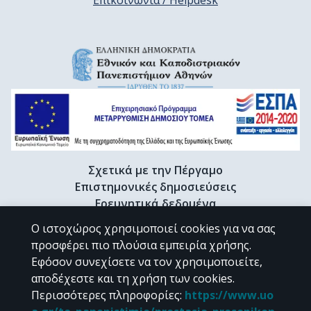
Επικοινωνία / Helpdesk
Σχετικά με την Πέργαμο
Επιστημονικές δημοσιεύσεις
Ερευνητικά δεδομένα
Διδακτορικές διατριβές & Γκρίζα βιβλιογραφία
Ο ιστοχώρος χρησιμοποιεί cookies για να σας
Προφίλ Ερευνητή
προσφέρει πιο πλούσια εμπειρία χρήσης.
Εφόσον συνεχίσετε να τον χρησιμοποιείτε,
αποδέχεστε και τη χρήση των cookies.
CC BY-NC 4.0
Περισσότερες πληροφορίες
:
https://www.uo