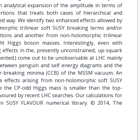
 analytical expansion of the amplitude in terms of
tions that treats both cases of hierarchical and
ed way. We identify two enhanced effects allowed by
morphic trilinear soft SUSY breaking terms and/or
tions and another from non-holomorphic trilinear
ht Higgs boson masses. Interestingly, even with
g effects in the, presently unconstrained, up-squark
sented.) come out to be unobservable at LHC mainly
 between penguin and self energy diagrams and the
ur-breaking minima (CCB) of the MSSM vacuum. An
e effects arising from non-holomorphic soft SUSY
e the CP-odd Higgs mass is smaller than the top-
avoured by recent LHC searches. Our calculations for
in SUSY FLAVOUR numerical library. © 2014, The