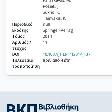
Paraskevas, M.

Rosiek, J.

Suxho, K.

Tamvakis, K.
Περιοδικό
null
Εκδότης
Springer-Verlag
Τόμος
2014
Αριθμός /
11
τεύχος
DOI
10.1007/JHEP11(2014)137
Τελευταία
πριν από 4 έτη
τροποποίηση