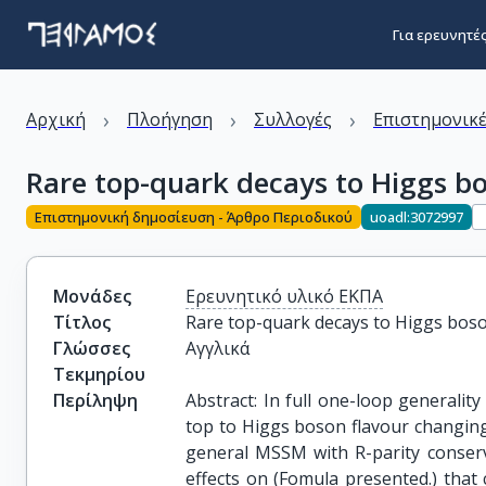
Για ερευνητέ
›
›
›
Αρχική
Πλοήγηση
Συλλογές
Επιστημονικέ
Rare top-quark decays to Higgs b
Επιστημονική δημοσίευση - Άρθρο Περιοδικού
uoadl:3072997
Μονάδες
Ερευνητικό υλικό ΕΚΠΑ
Τίτλος
Rare top-quark decays to Higgs bo
Γλώσσες
Αγγλικά
Τεκμηρίου
Περίληψη
Abstract: In full one-loop generalit
top to Higgs boson flavour changing 
general MSSM with R-parity conserv
effects on (Fomula presented.) that 