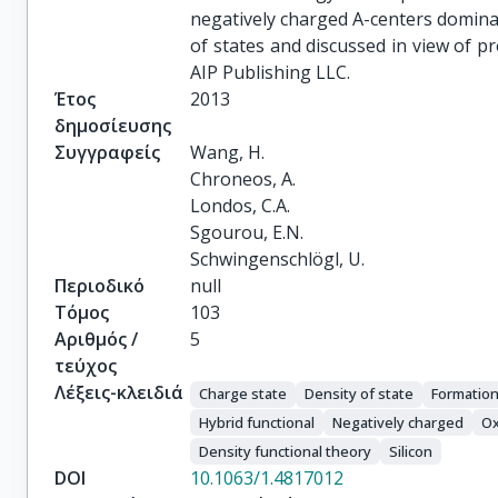
negatively charged A-centers dominat
of states and discussed in view of p
AIP Publishing LLC.
Έτος
2013
δημοσίευσης
Συγγραφείς
Wang, H.

Chroneos, A.

Londos, C.A.

Sgourou, E.N.

Schwingenschlögl, U.
Περιοδικό
null
Τόμος
103
Αριθμός /
5
τεύχος
Λέξεις-κλειδιά
Charge state
Density of state
Formation
Hybrid functional
Negatively charged
Ox
Density functional theory
Silicon
DOI
10.1063/1.4817012