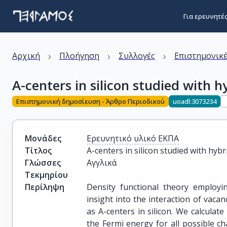
Για ερευνητέ
›
›
›
Αρχική
Πλοήγηση
Συλλογές
Επιστημονικέ
A-centers in silicon studied with h
Επιστημονική δημοσίευση - Άρθρο Περιοδικού
uoadl:3073234
Μονάδες
Ερευνητικό υλικό ΕΚΠΑ
Τίτλος
A-centers in silicon studied with hybr
Γλώσσες
Αγγλικά
Τεκμηρίου
Περίληψη
Density functional theory employi
insight into the interaction of vaca
as A-centers in silicon. We calculat
the Fermi energy for all possible ch