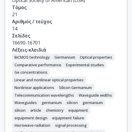
Optical Society of American (OSA)
Τόμος
21
Αριθμός / τεύχος
14
Σελίδες
16690-16701
Λέξεις-κλειδιά
BiCMOS technology
Germanium
Optical properties
Comparative performance
Experimental studies
Ge concentrations
Linear and nonlinear optical properties
Nonlinear applications
Silicon Germanium
Telecommunication wavelengths
Waveguide widths
Waveguides
germanium
silicon
germanium
silicon
article
chemistry
equipment
equipment design
equipment failure
microwave radiation
signal processing