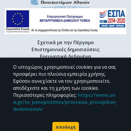
Σχετικά με την Πέργαμο
Επιστημονικές δημοσιεύσεις
Ερευνητικά δεδομένα
Διδακτορικές διατριβές & Γκρίζα βιβλιογραφία
Ο ιστοχώρος χρησιμοποιεί cookies για να σας
Προφίλ Ερευνητή
προσφέρει πιο πλούσια εμπειρία χρήσης.
Εφόσον συνεχίσετε να τον χρησιμοποιείτε,
αποδέχεστε και τη χρήση των cookies.
CC BY-NC 4.0
Περισσότερες πληροφορίες
:
https://www.uo
a.gr/to_panepistimio/prostasia_prosopikon_
Εκτός αν αναφέρεται διαφορετικά, το υλικό της "Περγάμου" διατίθεται
dedomenon/
υπό τους όρους της
CC BY-NC 4.0
άδειας Creative Commons
.
Powered by
Αποδοχή