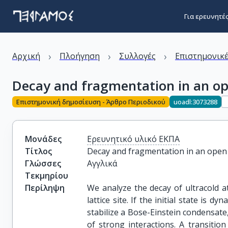
Για ερευνητέ
›
›
›
Αρχική
Πλοήγηση
Συλλογές
Επιστημονικέ
Decay and fragmentation in an o
Επιστημονική δημοσίευση - Άρθρο Περιοδικού
uoadl:3073288
Μονάδες
Ερευνητικό υλικό ΕΚΠΑ
Τίτλος
Decay and fragmentation in an ope
Γλώσσες
Αγγλικά
Τεκμηρίου
Περίληψη
We analyze the decay of ultracold at
lattice site. If the initial state is 
stabilize a Bose-Einstein condensate
of strong interactions. A transiti