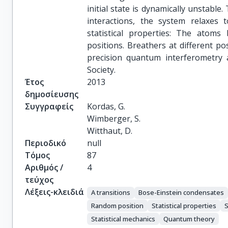
initial state is dynamically unstable.
interactions, the system relaxes
statistical properties: The atom
positions. Breathers at different po
precision quantum interferometry 
Society.
Έτος
2013
δημοσίευσης
Συγγραφείς
Kordas, G.

Wimberger, S.

Witthaut, D.
Περιοδικό
null
Τόμος
87
Αριθμός /
4
τεύχος
Λέξεις-κλειδιά
A transitions
Bose-Einstein condensates
Random position
Statistical properties
S
Statistical mechanics
Quantum theory