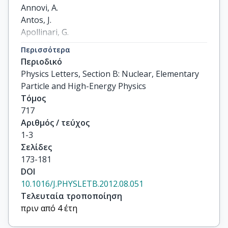
Annovi, A.

Antos, J.

Apollinari, G.

Appel, J.A.

Περισσότερα
Arisawa, T.

Περιοδικό
Artikov, A.

Physics Letters, Section B: Nuclear, Elementary
Asaadi, J.

Particle and High-Energy Physics
Ashmanskas, W.

Τόμος
Auerbach, B.

717
Aurisano, A.

Αριθμός / τεύχος
Azfar, F.

1-3
Badgett, W.

Σελίδες
Bae, T.

173-181
Barbaro-Galtieri, A.

DOI
Barnes, V.E.

10.1016/J.PHYSLETB.2012.08.051
Barnett, B.A.

Τελευταία τροποποίηση
Barria, P.

πριν από 4 έτη
Bartos, P.

Bauce, M.
