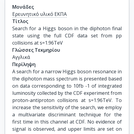
Μονάδες
Ερευνητικό υλικό ΕΚΠΑ
Τίτλος
Search for a Higgs boson in the diphoton final 
state using the full CDF data set from pp 
collisions at s=1.96TeV
Γλώσσες Τεκμηρίου
Αγγλικά
Περίληψη
A search for a narrow Higgs boson resonance in
the diphoton mass spectrum is presented based
on data corresponding to 10fb -1 of integrated
luminosity collected by the CDF experiment from
proton-antiproton collisions at s=1.96TeV. To
increase the sensitivity of the search, we employ
a multivariate discriminant technique for the
first time in this channel at CDF. No evidence of
signal is observed, and upper limits are set on