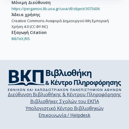
Μόνιμη Διεύθυνση
Bedeschi, F.

https://pergamos.lib.uoa.gr/uoa/dl/object/3073436
Behari, S.

Άδεια χρήσης
Bellettini, G.

Creative Commons Αναφορά Δημιουργού-Μη Εμπορική
Χρήση 4.0 (CC-BY-NC)
Bellinger, J.

Εξαγωγή Citation
Benjamin, D.

BibTeX,
RIS
Beretvas, A.

Bhatti, A.

Bisello, D.

Bizjak, I.

Bland, K.R.

Blumenfeld, B.

Bocci, A.

Bodek, A.

Διεύθυνση Βιβλιοθήκης & Κέντρου Πληροφόρησης
Bortoletto, D.

Βιβλιοθήκες Σχολών του ΕΚΠΑ
Boudreau, J.

Υπολογιστικό Κέντρο Βιβλιοθηκών
Boveia, A.

Επικοινωνία / Helpdesk
Brigliadori, L.

Bromberg, C.
