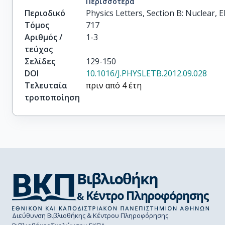
Περισσότερα
Περιοδικό
Physics Letters, Section B: Nuclear,
Τόμος
717
Αριθμός /
1-3
τεύχος
Σελίδες
129-150
DOI
10.1016/J.PHYSLETB.2012.09.028
Τελευταία
πριν από 4 έτη
τροποποίηση
Διεύθυνση Βιβλιοθήκης & Κέντρου Πληροφόρησης