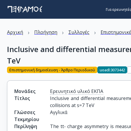
Για ερευνητέ
›
›
›
Αρχική
Πλοήγηση
Συλλογές
Επιστημονικέ
Inclusive and differential measure
TeV
Επιστημονική δημοσίευση - Άρθρο Περιοδικού
uoadl:3073442
Μονάδες
Ερευνητικό υλικό ΕΚΠΑ
Τίτλος
Inclusive and differential measurem
collisions at s=7 TeV
Γλώσσες
Αγγλικά
Τεκμηρίου
Περίληψη
The tt- charge asymmetry is measur