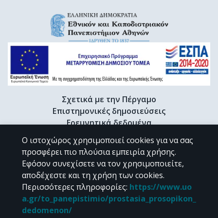
Σχετικά με την Πέργαμο
Επιστημονικές δημοσιεύσεις
Ερευνητικά δεδομένα
Διδακτορικές διατριβές & Γκρίζα βιβλιογραφία
Ο ιστοχώρος χρησιμοποιεί cookies για να σας
Προφίλ Ερευνητή
προσφέρει πιο πλούσια εμπειρία χρήσης.
Εφόσον συνεχίσετε να τον χρησιμοποιείτε,
αποδέχεστε και τη χρήση των cookies.
CC BY-NC 4.0
Περισσότερες πληροφορίες
:
https://www.uo
a.gr/to_panepistimio/prostasia_prosopikon_
Εκτός αν αναφέρεται διαφορετικά, το υλικό της "Περγάμου" διατίθεται
dedomenon/
υπό τους όρους της
CC BY-NC 4.0
άδειας Creative Commons
.