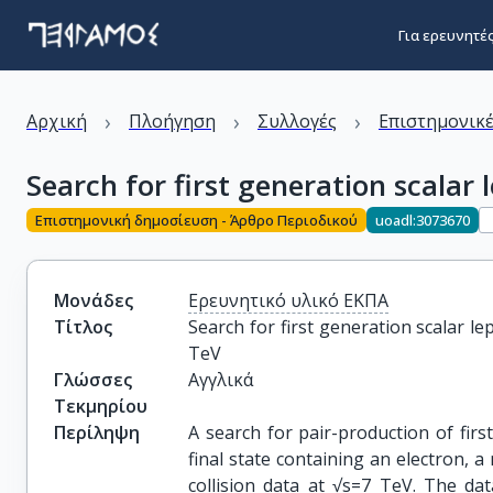
Για ερευνητέ
›
›
›
Αρχική
Πλοήγηση
Συλλογές
Επιστημονικέ
Search for first generation scalar 
Επιστημονική δημοσίευση - Άρθρο Περιοδικού
uoadl:3073670
Μονάδες
Ερευνητικό υλικό ΕΚΠΑ
Τίτλος
Search for first generation scalar lep
TeV
Γλώσσες
Αγγλικά
Τεκμηρίου
Περίληψη
A search for pair-production of firs
final state containing an electron, 
collision data at √s=7 TeV. The da