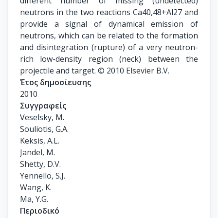
different number of missing (undetected)
neutrons in the two reactions Ca40,48+Al27 and
provide a signal of dynamical emission of
neutrons, which can be related to the formation
and disintegration (rupture) of a very neutron-
rich low-density region (neck) between the
projectile and target. © 2010 Elsevier B.V.
Έτος δημοσίευσης
2010
Συγγραφείς
Veselsky, M.

Souliotis, G.A.

Keksis, A.L.

Jandel, M.

Shetty, D.V.

Yennello, S.J.

Wang, K.

Ma, Y.G.
Περιοδικό