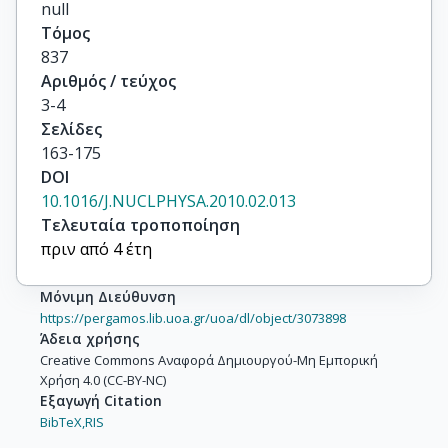
null
Τόμος
837
Αριθμός / τεύχος
3-4
Σελίδες
163-175
DOI
10.1016/J.NUCLPHYSA.2010.02.013
Τελευταία τροποποίηση
πριν από 4 έτη
Μόνιμη Διεύθυνση
https://pergamos.lib.uoa.gr/uoa/dl/object/3073898
Άδεια χρήσης
Creative Commons Αναφορά Δημιουργού-Μη Εμπορική
Χρήση 4.0 (CC-BY-NC)
Εξαγωγή Citation
BibTeX,
RIS