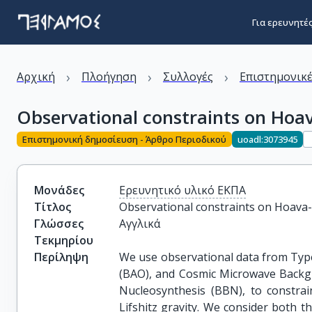
Για ερευνητέ
›
›
›
Αρχική
Πλοήγηση
Συλλογές
Επιστημονικέ
Observational constraints on Hoa
Επιστημονική δημοσίευση - Άρθρο Περιοδικού
uoadl:3073945
Μονάδες
Ερευνητικό υλικό ΕΚΠΑ
Τίτλος
Observational constraints on Hoava-
Γλώσσες
Αγγλικά
Τεκμηρίου
Περίληψη
We use observational data from Type
(BAO), and Cosmic Microwave Backg
Nucleosynthesis (BBN), to constra
Lifshitz gravity. We consider both t