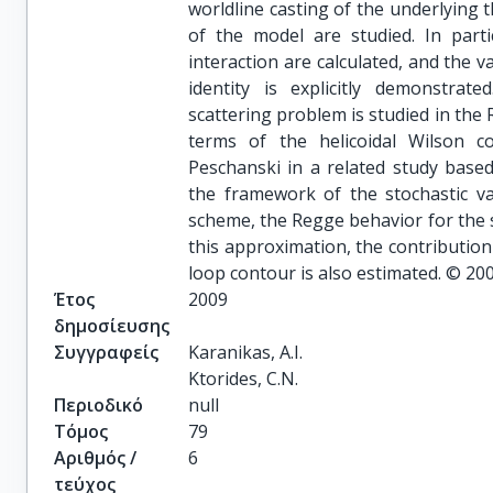
worldline casting of the underlying 
of the model are studied. In partic
interaction are calculated, and the v
identity is explicitly demonstra
scattering problem is studied in the
terms of the helicoidal Wilson c
Peschanski in a related study base
the framework of the stochastic v
scheme, the Regge behavior for the 
this approximation, the contribution
loop contour is also estimated. © 20
Έτος
2009
δημοσίευσης
Συγγραφείς
Karanikas, A.I.

Ktorides, C.N.
Περιοδικό
null
Τόμος
79
Αριθμός /
6
τεύχος