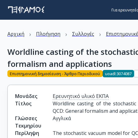
Για ερευνητέ
›
›
›
Αρχική
Πλοήγηση
Συλλογές
Επιστημονικέ
Worldline casting of the stochas
formalism and applications
Επιστημονική δημοσίευση - Άρθρο Περιοδικού
uoadl:3074087
Μονάδες
Ερευνητικό υλικό ΕΚΠΑ
Τίτλος
Worldline casting of the stochasti
QCD: General formalism and applicat
Γλώσσες
Αγγλικά
Τεκμηρίου
Περίληψη
The stochastic vacuum model for QC