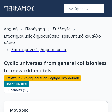
›
›
›
Αρχική
Πλοήγηση
Συλλογές
Επιστημονικές δημοσιεύσεις, ερευνητικό και άλλο
υλικό
›
Επιστημονικές δημοσιεύσεις
Cyclic universes from general collisionless
braneworld models
Επιστημονική δημοσίευση - Άρθρο Περιοδικού
uoadl:3074091
OpenAlex (
53
)
Μονάδες