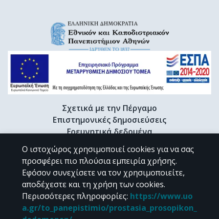
Σχετικά με την Πέργαμο
Επιστημονικές δημοσιεύσεις
Ερευνητικά δεδομένα
Διδακτορικές διατριβές & Γκρίζα βιβλιογραφία
Ο ιστοχώρος χρησιμοποιεί cookies για να σας
Προφίλ Ερευνητή
προσφέρει πιο πλούσια εμπειρία χρήσης.
Εφόσον συνεχίσετε να τον χρησιμοποιείτε,
αποδέχεστε και τη χρήση των cookies.
CC BY-NC 4.0
Περισσότερες πληροφορίες
:
https://www.uo
a.gr/to_panepistimio/prostasia_prosopikon_
Εκτός αν αναφέρεται διαφορετικά, το υλικό της "Περγάμου" διατίθεται