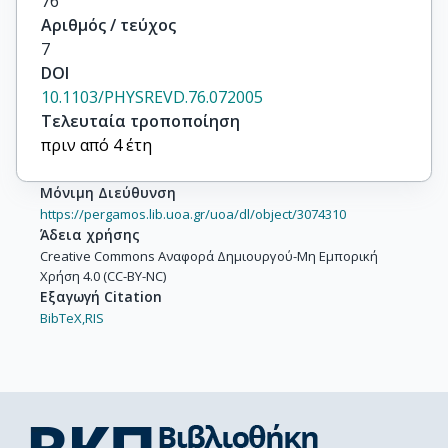
76
Bergfeld, T.

Αριθμός / τεύχος
Bernstein, R.H.

7
Bhattacharya, D.

DOI
Bishai, M.

10.1103/PHYSREVD.76.072005
Blake, A.

Τελευταία τροποποίηση
Bock, B.

πριν από 4 έτη
Bock, G.J.

Boehm, J.

Μόνιμη Διεύθυνση
Boehnlein, D.J.

https://pergamos.lib.uoa.gr/uoa/dl/object/3074310
Bogert, D.

Άδεια χρήσης
Border, P.M.

Creative Commons Αναφορά Δημιουργού-Μη Εμπορική
Χρήση 4.0 (CC-BY-NC)
Bower, C.

Εξαγωγή Citation
Buckley-Geer, E.

BibTeX,
RIS
Cabrera, A.

Chapman, J.D.

Cherdack, D.

Childress, S.

Choudhary, B.C.

Cobb, J.H.
