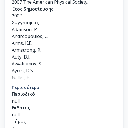
2007 The American Physical Society.
Έτος δημοσίευσης
2007
Συγγραφείς
Adamson, P.

Andreopoulos, C.

Arms, K.E.

Armstrong, R.

Auty, D.J.

Avvakumov, S.

Ayres, D.S.

Baller, B.

Barish, B.

Περισσότερα
Barnes, P.D.

Περιοδικό
Barr, G.

null
Barrett, W.L.

Εκδότης
Beall, E.

null
Becker, B.R.

Τόμος
Belias, A.
