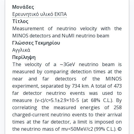
Μονάδες
Ερευνητικό υλικό ΕΚΠΑ
Τίτλος
Measurement of neutrino velocity with the 
MINOS detectors and NuMI neutrino beam
Γλώσσες Τεκμηρίου
Αγγλικά
Περίληψη
The velocity of a ∼3GeV neutrino beam is
measured by comparing detection times at the
near and far detectors of the MINOS
experiment, separated by 734 km. A total of 473
far detector neutrino events was used to
measure (v-c)/c=5.1±2.9×10-5 (at 68% C.L.). By
correlating the measured energies of 258
charged-current neutrino events to their arrival
times at the far detector, a limit is imposed on
the neutrino mass of mν<50MeV/c2 (99% C.L.). ©