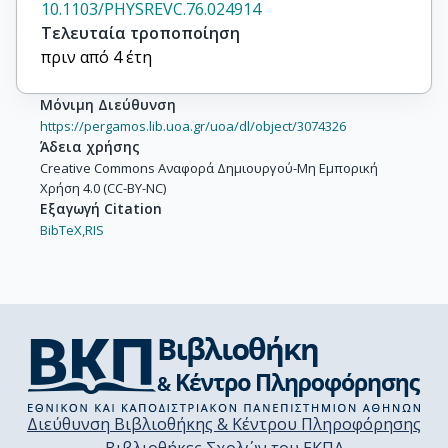
10.1103/PHYSREVC.76.024914
Cramer, J.G.

Τελευταία τροποποίηση
Csató, P.

πριν από 4 έτη
Dinkelaker, P.

Eckardt, V.

Μόνιμη Διεύθυνση
Flierl, D.

https://pergamos.lib.uoa.gr/uoa/dl/object/3074326
Fodor, Z.

Άδεια χρήσης
Foka, P.

Creative Commons Αναφορά Δημιουργού-Μη Εμπορική
Χρήση 4.0 (CC-BY-NC)
Friese, V.

Εξαγωγή Citation
Gál, J.

BibTeX,
RIS
Gaździcki, M.

Genchev, V.

Georgopoulos, G.

Gładysz, E.

Grebieszkow, K.

Hegyi, S.

Höhne, C.

Kadija, K.

Διεύθυνση Βιβλιοθήκης & Κέντρου Πληροφόρησης
Karev, A.
