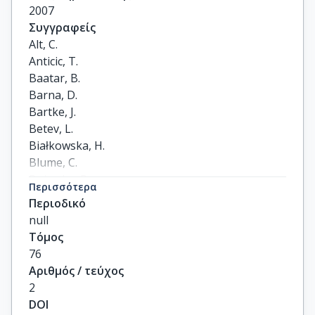
2007
Συγγραφείς
Alt, C.

Anticic, T.

Baatar, B.

Barna, D.

Bartke, J.

Betev, L.

Białkowska, H.

Blume, C.

Boimska, B.

Περισσότερα
Botje, M.

Περιοδικό
Bracinik, J.

null
Bramm, R.

Τόμος
Bunčić, P.

76
Cerny, V.

Αριθμός / τεύχος
Christakoglou, P.

2
Chung, P.

DOI
Chvala, O.
