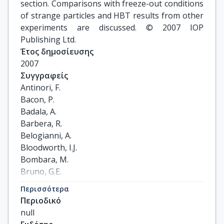
section. Comparisons with freeze-out conditions
of strange particles and HBT results from other
experiments are discussed. © 2007 IOP
Publishing Ltd.
Έτος δημοσίευσης
2007
Συγγραφείς
Antinori, F.

Bacon, P.

Badala, A.

Barbera, R.

Belogianni, A.

Bloodworth, I.J.

Bombara, M.

Bruno, G.E.

Bull, S.A.

Περισσότερα
Caliandro, R.

Περιοδικό
Campbell, M.

null
Carena, W.
