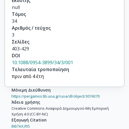
Εκδότης
Carrer, N.

null
Clarke, R.F.

Τόμος
Dainese, A.

34
Di Bari, D.

Αριθμός / τεύχος
Di Liberto, S.

3
Divia, R.

Σελίδες
Elia, D.

403-429
Evans, D.

DOI
Feofilov, G.A.

10.1088/0954-3899/34/3/001
Fini, R.A.

Τελευταία τροποποίηση
Ganoti, P.

πριν από 4 έτη
Ghidini, B.

Grella, G.

Μόνιμη Διεύθυνση
Helstrup, H.

https://pergamos.lib.uoa.gr/uoa/dl/object/3074370
Hetland, K.F.

Άδεια χρήσης
Holme, A.K.

Creative Commons Αναφορά Δημιουργού-Μη Εμπορική
Χρήση 4.0 (CC-BY-NC)
Jacholkowski, A.

Εξαγωγή Citation
Jones, G.T.

BibTeX,
RIS
Jovanovic, P.
