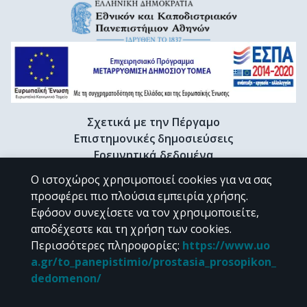
Σχετικά με την Πέργαμο
Επιστημονικές δημοσιεύσεις
Ερευνητικά δεδομένα
Διδακτορικές διατριβές & Γκρίζα βιβλιογραφία
Ο ιστοχώρος χρησιμοποιεί cookies για να σας
Προφίλ Ερευνητή
προσφέρει πιο πλούσια εμπειρία χρήσης.
Εφόσον συνεχίσετε να τον χρησιμοποιείτε,
αποδέχεστε και τη χρήση των cookies.
CC BY-NC 4.0
Περισσότερες πληροφορίες
:
https://www.uo
a.gr/to_panepistimio/prostasia_prosopikon_
Εκτός αν αναφέρεται διαφορετικά, το υλικό της "Περγάμου" διατίθεται
dedomenon/
υπό τους όρους της
CC BY-NC 4.0
άδειας Creative Commons
.