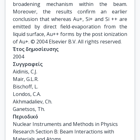
broadening mechanism within the beam.
Moreover, the results confirm an earlier
conclusion that whereas Au+, Si+ and Si ++ are
emitted by direct field-evaporation from the
liquid surface, Au++ forms by the post ionization
of Au+. © 2004 Elsevier B.V. All rights reserved.
Έτος δημοσίευσης
2004
Συγγραφείς
Aidinis, C.J.

Mair, G.L.R.

Bischoff, L.

Londos, C.A.

Akhmadaliev, Ch.

Ganetsos, Th.
Περιοδικό
Nuclear Instruments and Methods in Physics
Research Section B: Beam Interactions with
Materials and Atoms