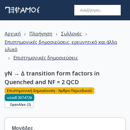
›
›
›
Αρχική
Πλοήγηση
Συλλογές
Επιστημονικές δημοσιεύσεις, ερευνητικό και άλλο
υλικό
›
Επιστημονικές δημοσιεύσεις
γN → Δ transition form factors in
Quenched and NF = 2 QCD
Επιστημονική δημοσίευση - Άρθρο Περιοδικού
uoadl:3074726
OpenAlex (
3
)
Μονάδες