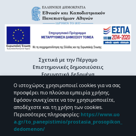
Σχετικά με την Πέργαμο
Επιστημονικές δημοσιεύσεις
Ερευνητικά δεδομένα
Διδακτορικές διατριβές & Γκρίζα βιβλιογραφία
Ο ιστοχώρος χρησιμοποιεί cookies για να σας
Προφίλ Ερευνητή
προσφέρει πιο πλούσια εμπειρία χρήσης.
Εφόσον συνεχίσετε να τον χρησιμοποιείτε,
αποδέχεστε και τη χρήση των cookies.
CC BY-NC 4.0
Περισσότερες πληροφορίες
:
https://www.uo
a.gr/to_panepistimio/prostasia_prosopikon_
Εκτός αν αναφέρεται διαφορετικά, το υλικό της "Περγάμου" διατίθεται
dedomenon/
υπό τους όρους της
CC BY-NC 4.0
άδειας Creative Commons
.