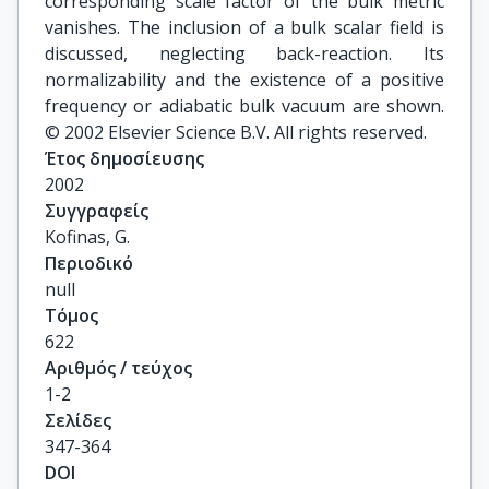
corresponding scale factor of the bulk metric
vanishes. The inclusion of a bulk scalar field is
discussed, neglecting back-reaction. Its
normalizability and the existence of a positive
frequency or adiabatic bulk vacuum are shown.
© 2002 Elsevier Science B.V. All rights reserved.
Έτος δημοσίευσης
2002
Συγγραφείς
Kofinas, G.
Περιοδικό
null
Τόμος
622
Αριθμός / τεύχος
1-2
Σελίδες
347-364
DOI