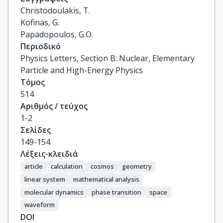
Christodoulakis, T.

Kofinas, G.

Papadopoulos, G.O.
Περιοδικό
Physics Letters, Section B: Nuclear, Elementary
Particle and High-Energy Physics
Τόμος
514
Αριθμός / τεύχος
1-2
Σελίδες
149-154
Λέξεις-κλειδιά
article
calculation
cosmos
geometry
linear system
mathematical analysis
molecular dynamics
phase transition
space
waveform
DOI