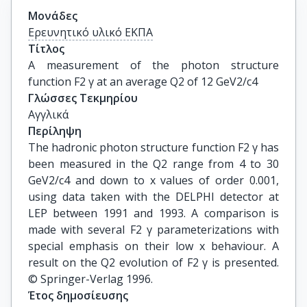
Μονάδες
Ερευνητικό υλικό ΕΚΠΑ
Τίτλος
A measurement of the photon structure 
function F2 γ at an average Q2 of 12 GeV2/c4
Γλώσσες Τεκμηρίου
Αγγλικά
Περίληψη
The hadronic photon structure function F2 γ has
been measured in the Q2 range from 4 to 30
GeV2/c4 and down to x values of order 0.001,
using data taken with the DELPHI detector at
LEP between 1991 and 1993. A comparison is
made with several F2 γ parameterizations with
special emphasis on their low x behaviour. A
result on the Q2 evolution of F2 γ is presented.
© Springer-Verlag 1996.
Έτος δημοσίευσης