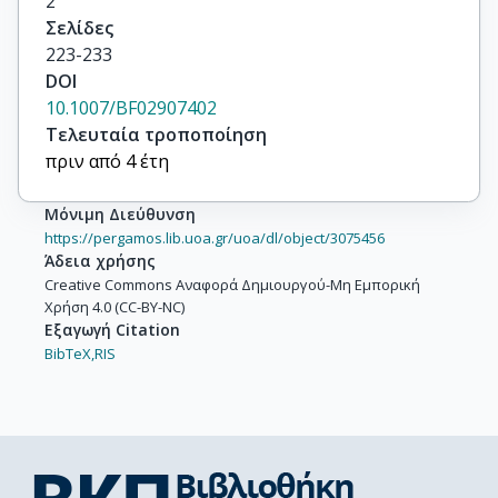
2
Åsman, B.

Σελίδες
Augustin, J.-E.

223-233
Augustinus, A.

DOI
Baillon, P.

10.1007/BF02907402
Bambade, P.

Τελευταία τροποποίηση
Barao, F.

πριν από 4 έτη
Barate, R.

Bardin, D.Y.

Μόνιμη Διεύθυνση
Barker, G.J.

https://pergamos.lib.uoa.gr/uoa/dl/object/3075456
Baroncelli, A.

Άδεια χρήσης
Barring, O.

Creative Commons Αναφορά Δημιουργού-Μη Εμπορική
Χρήση 4.0 (CC-BY-NC)
Barrio, J.A.

Εξαγωγή Citation
Bartl, W.

BibTeX,
RIS
Bates, M.J.

Battaglia, M.

Batyunya, B.

Baubillier, M.

Baudot, J.

Becks, K.-H.
