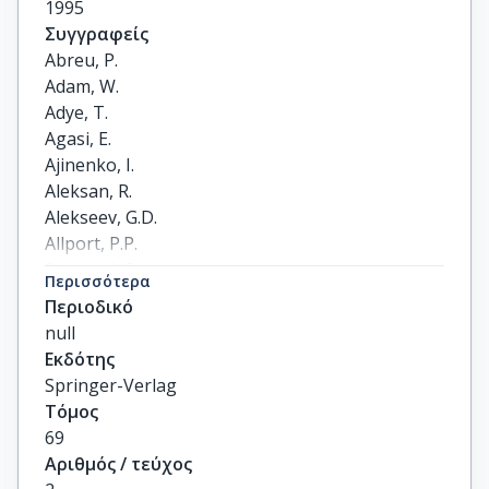
1995
Συγγραφείς
Abreu, P.

Adam, W.

Adye, T.

Agasi, E.

Ajinenko, I.

Aleksan, R.

Alekseev, G.D.

Allport, P.P.

Almehed, S.

Περισσότερα
Alvsvaag, S.J.

Περιοδικό
Amaldi, U.

null
Amato, S.

Εκδότης
Andreazza, A.

Springer-Verlag
Andrieux, M.L.

Τόμος
Antilogus, P.

69
Apel, W.-D.

Αριθμός / τεύχος
Arnoud, Y.
